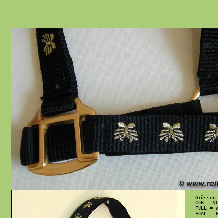
Grössen:
COB = VO
FULL = W