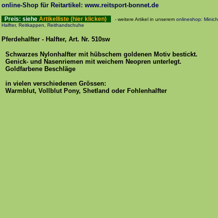
online-Shop für Reitartikel: www.reitsport-bonnet.de
Preis: siehe
Artikelliste (hier klicken)
- weitere Artikel in unserem
onlineshop: Mini
Halfter, Reitkappen, Reithandschuhe
Pferdehalfter - Halfter, Art. Nr. 510sw
Schwarzes Nylonhalfter mit hübschem goldenen Motiv bestickt.
Genick- und Nasenriemen mit weichem Neopren unterlegt.
Goldfarbene Beschläge
in vielen verschiedenen Grössen:
Warmblut, Vollblut Pony, Shetland oder Fohlenhalfter