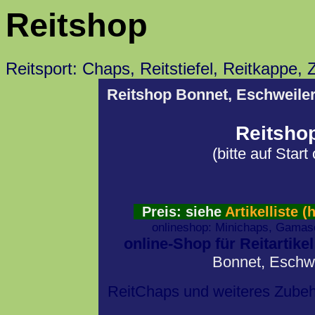
Reitshop
Reitsport: Chaps, Reitstiefel, Reitkappe,
Reitshop Bonnet, Eschweile
Reitsho
(bitte auf Star
Preis: siehe
Artikelliste (
onlineshop: Minichaps, Gamasc
online-Shop für Reitartike
Bonnet, Eschw
ReitChaps und weiteres Zube