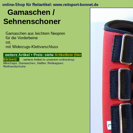
online-Shop für Reitartikel: www.reitsport-bonnet.de
Gamaschen /
Sehnenschoner
Gamaschen aus leichtem Neopren
für die Vorderbeine
rot,
mit Widerzugs-Klettverschluss
weitere Artikel + Preis: siehe
Artikelliste (hier
klicken)
- weitere Artikel in unserem
onlineshop:
Minichaps, Gamaschen, Halfter, Reitkappen,
Reithandschuhe